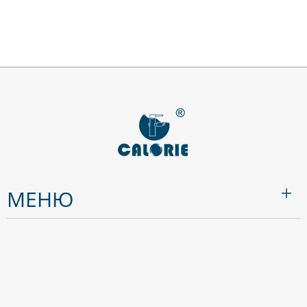
CAL6232A82
CAL6231A82
1
2
3
4
...
23
МЕНЮ