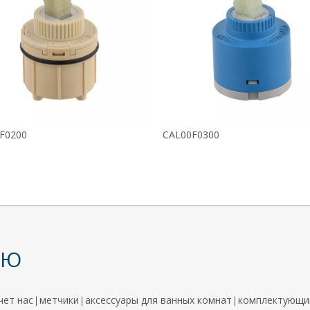
F0200
CAL00F0300
НЮ
чет нас
метчики
аксессуары для ванных комнат
комплектующи
|
|
|