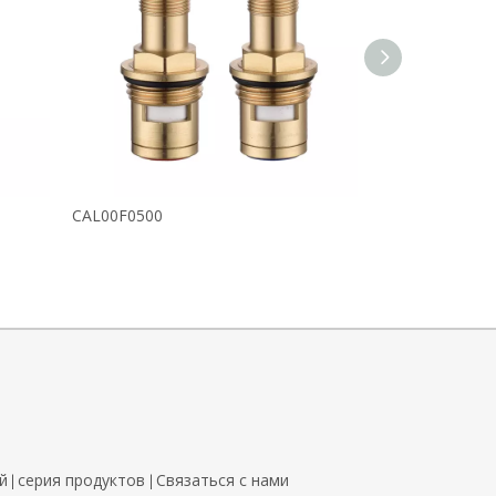
CAL00F0500
CAL00F0600
й
серия продуктов
Связаться с нами
|
|