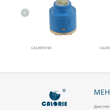
CAL00F0100
CAL00
МЕ
Дом
Нас
|