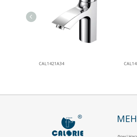
CAL1421A34
CAL14
МЕ
Дом
Нас
|