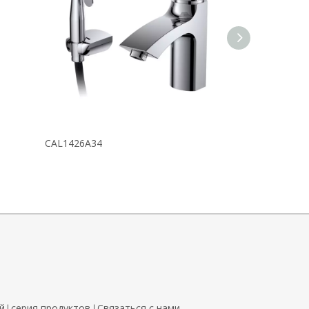
CAL1426A34
CAL1432B34
й
серия продуктов
Связаться с нами
|
|