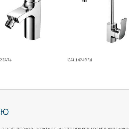
22A34
CAL1424B34
НЮ
чет нас
метчики
аксессуары для ванных комнат
комплектующи
|
|
|