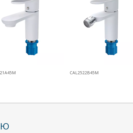
521A45M
CAL2522B45M
НЮ